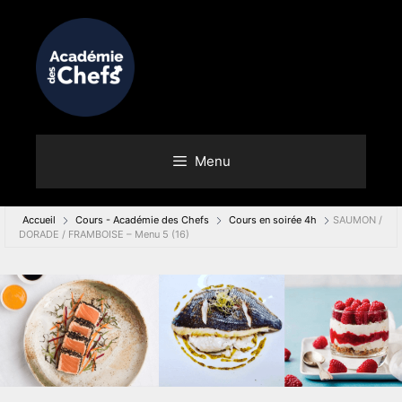
Menu
Accueil
Cours - Académie des Chefs
Cours en soirée 4h
SAUMON /
DORADE / FRAMBOISE – Menu 5 (16)