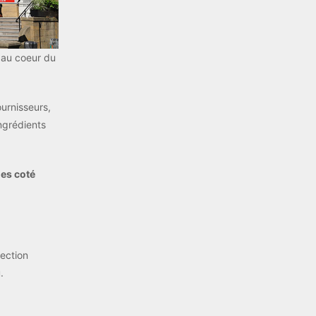
 au coeur du
urnisseurs,
ngrédients
es coté
rection
.