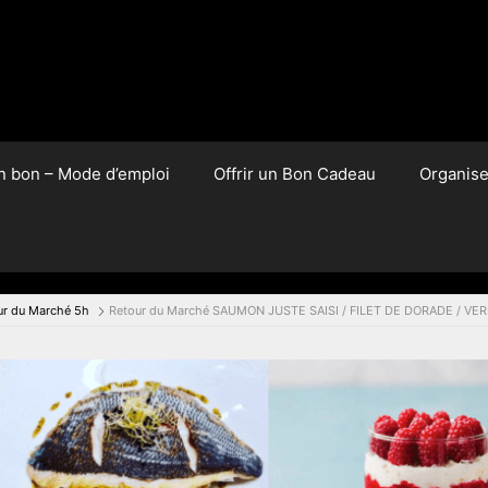
un bon – Mode d’emploi
Offrir un Bon Cadeau
Organis
ur du Marché 5h
Retour du Marché SAUMON JUSTE SAISI / FILET DE DORADE / VER