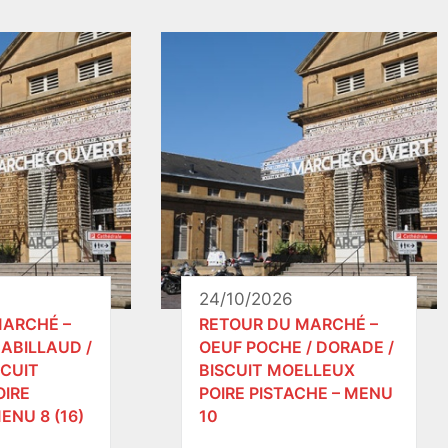
24/10/2026
MARCHÉ –
RETOUR DU MARCHÉ –
ABILLAUD /
OEUF POCHE / DORADE /
SCUIT
BISCUIT MOELLEUX
OIRE
POIRE PISTACHE – MENU
ENU 8 (16)
10