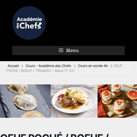
Menu
Accueil
Cours - Académie des Chefs
Cours en soirée 4h
OEUF
POCHÉ / BOEUF / TIRAMISU – Menu 17 (12)