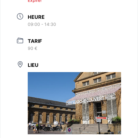
Expiré!
HEURE
09:00 - 14:30
TARIF
90 €
LIEU