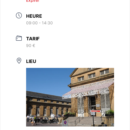
Expiré!
HEURE
09:00 - 14:30
TARIF
90 €
LIEU