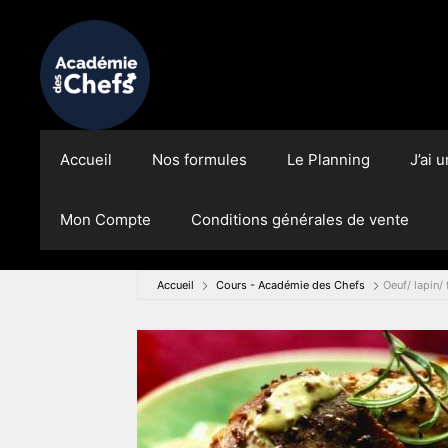
Aller
au
contenu
Accueil
Nos formules
Le Planning
J’ai 
Mon Compte
Conditions générales de vente
Accueil
Cours - Académie des Chefs
Oeuf/ lapin/