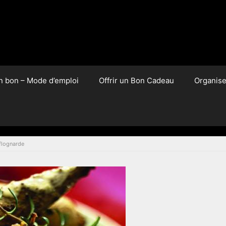
un bon – Mode d’emploi
Offrir un Bon Cadeau
Organis
 flognarde