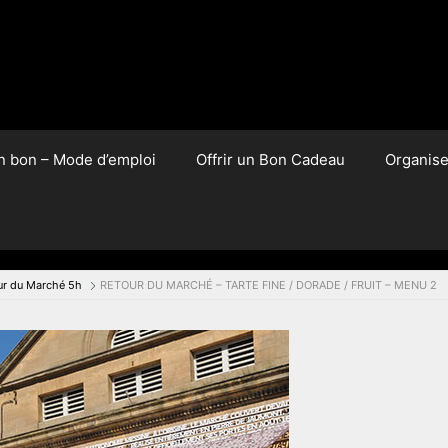
un bon – Mode d’emploi
Offrir un Bon Cadeau
Organis
ur du Marché 5h
RETOUR DU MARCHÉ – TARTE FINE / DORADE / FRUIT – MENU 2