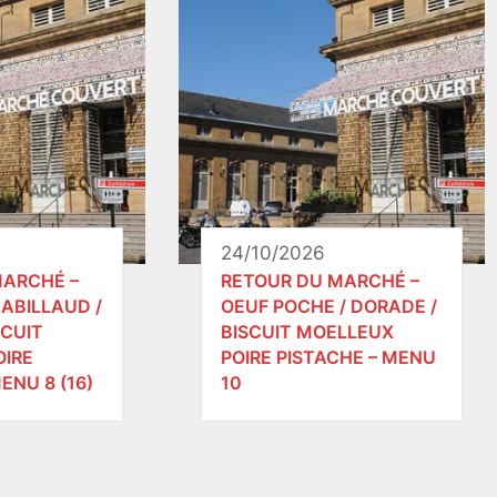
24/10/2026
MARCHÉ –
RETOUR DU MARCHÉ –
ABILLAUD /
OEUF POCHE / DORADE /
SCUIT
BISCUIT MOELLEUX
OIRE
POIRE PISTACHE – MENU
ENU 8 (16)
10