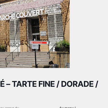
– TARTE FINE / DORADE /
 au coeur du
Au menu !