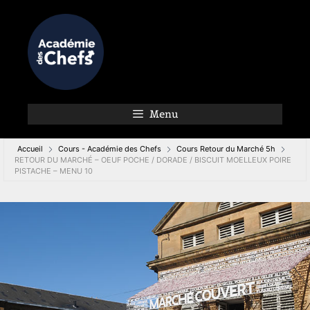
Menu
Accueil
Cours - Académie des Chefs
Cours Retour du Marché 5h
RETOUR DU MARCHÉ – OEUF POCHE / DORADE / BISCUIT MOELLEUX POIRE
PISTACHE – MENU 10