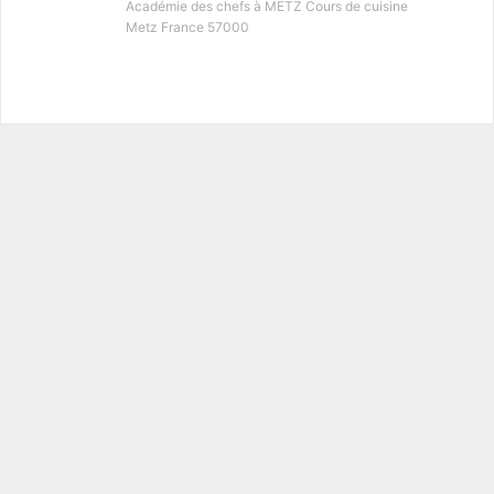
Académie des chefs à METZ Cours de cuisine
Metz France 57000