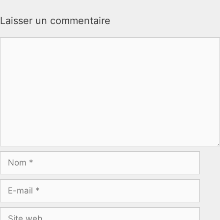
Laisser un commentaire
Commentaire
Nom
E-
mail
Site