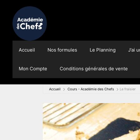
Aller
au
contenu
Accueil
Nos formules
Le Planning
J’ai 
Mon Compte
Conditions générales de vente
Accueil
Cours - Académie des Chefs
Le fraisier