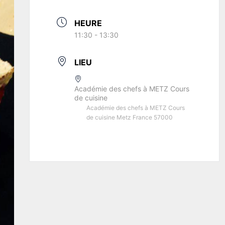
HEURE
11:30 - 13:30
LIEU
Académie des chefs à METZ Cours
de cuisine
Académie des chefs à METZ Cours
de cuisine Metz France 57000