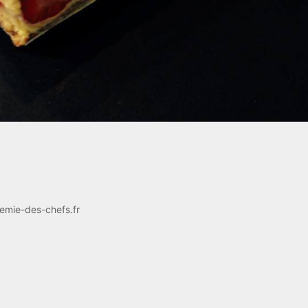
emie-des-chefs.fr