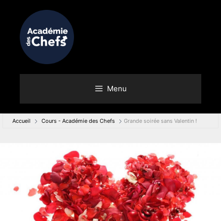
Aller
au
contenu
Menu
Accueil
Cours - Académie des Chefs
Grande soirée sans Valentin !