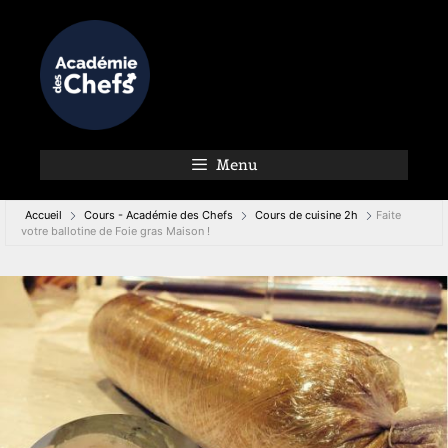
Menu
Accueil
Cours - Académie des Chefs
Cours de cuisine 2h
Faite
votre ballotine de Foie gras Maison !