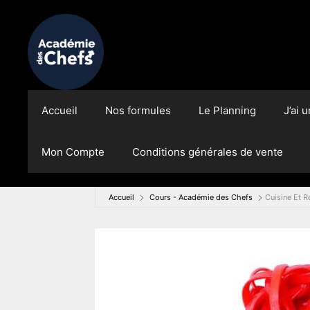
Aller
au
contenu
Accueil
Nos formules
Le Planning
J’ai 
Mon Compte
Conditions générales de vente
Accueil
Cours - Académie des Chefs
Cuisine Et R