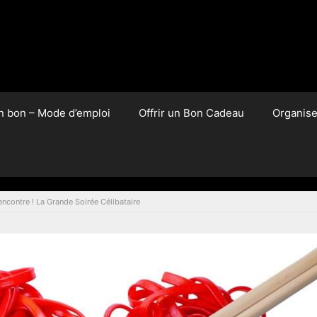
un bon – Mode d’emploi
Offrir un Bon Cadeau
Organis
encontre ! La Grande Soirée Célibataire