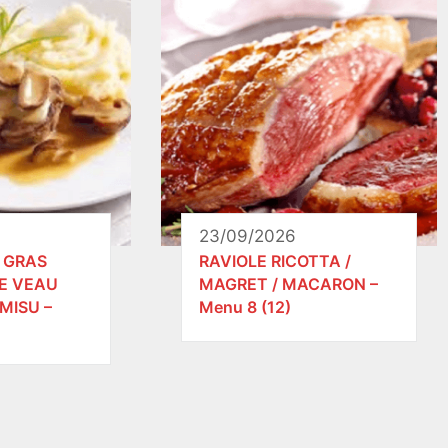
23/09/2026
E GRAS
RAVIOLE RICOTTA /
E VEAU
MAGRET / MACARON –
MISU –
Menu 8 (12)