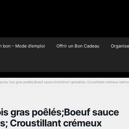
un bon – Mode d’emploi
Offrir un Bon Cadeau
Organis
 poire, fois gras poêlés;Boeuf sauce chimichurri grenailles; Croustillant crémeux valrho
fois gras poêlés;Boeuf sauce
es; Croustillant crémeux