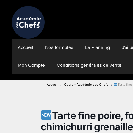
Accueil
Nos formules
Le Planning
J’ai 
Mon Compte
Conditions générales de vente
Accueil
Cours - Académie des Chefs
Tarte fine
Tarte fine poire, 
chimichurri grenaill