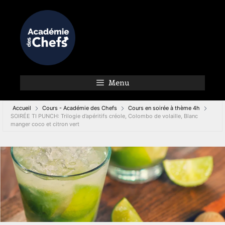
Menu
Accueil
Cours - Académie des Chefs
Cours en soirée à thème 4h
SOIRÉE TI PUNCH: Trilogie d’apéritifs créole, Colombo de volaille, Blanc
manger coco et citron vert