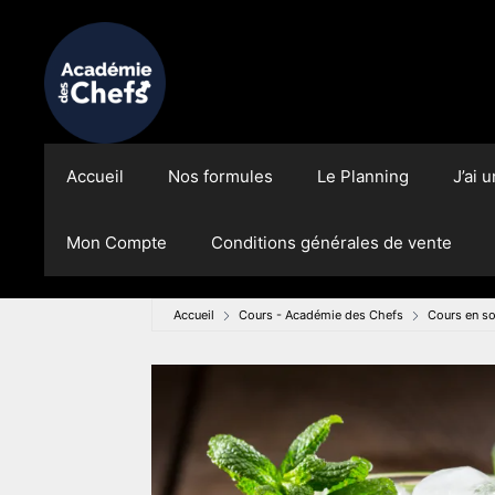
Aller
au
contenu
Accueil
Nos formules
Le Planning
J’ai 
Mon Compte
Conditions générales de vente
Accueil
Cours - Académie des Chefs
Cours en so