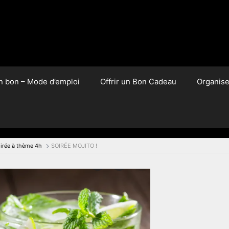
un bon – Mode d’emploi
Offrir un Bon Cadeau
Organis
irée à thème 4h
SOIRÉE MOJITO !