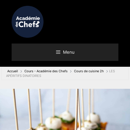
Menu
Accueil
Cours - Académie des Chefs
Cours de cuisine 2h
LES
APÉRITIFS DINATOIRES