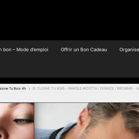
un bon – Mode d’emploi
Offrir un Bon Cadeau
Organis
isine Tu Bois 4h
JE CUISINE TU BOIS – RAVIOLE RICOTTA / DORADE / BROWNIE – M