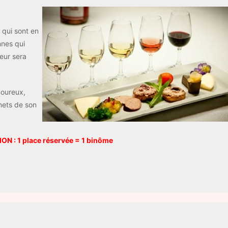
 qui sont en
nnes qui
leur sera
moureux,
mets de son
ON : 1 place réservée = 1 binôme