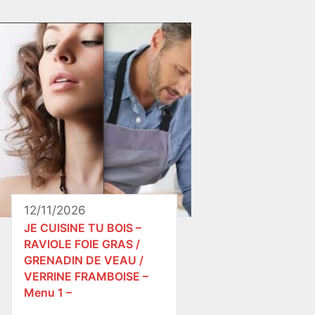
12/11/2026
JE CUISINE TU BOIS –
RAVIOLE FOIE GRAS /
GRENADIN DE VEAU /
VERRINE FRAMBOISE –
Menu 1 –