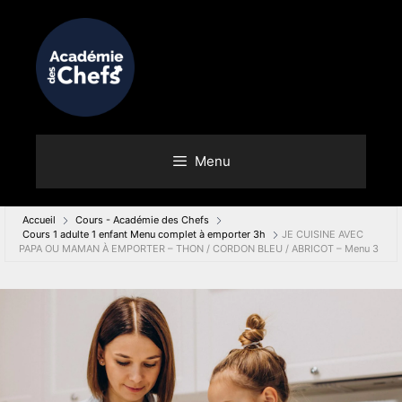
Menu
Accueil
Cours - Académie des Chefs
Cours 1 adulte 1 enfant Menu complet à emporter 3h
JE CUISINE AVEC
PAPA OU MAMAN À EMPORTER – THON / CORDON BLEU / ABRICOT – Menu 3