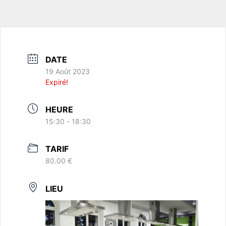
DATE
19 Août 2023
Expiré!
HEURE
15:30 - 18:30
TARIF
80.00 €
LIEU