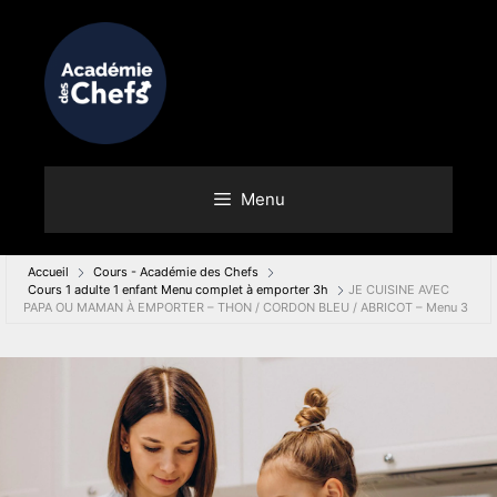
Menu
Accueil
Cours - Académie des Chefs
Cours 1 adulte 1 enfant Menu complet à emporter 3h
JE CUISINE AVEC
PAPA OU MAMAN À EMPORTER – THON / CORDON BLEU / ABRICOT – Menu 3