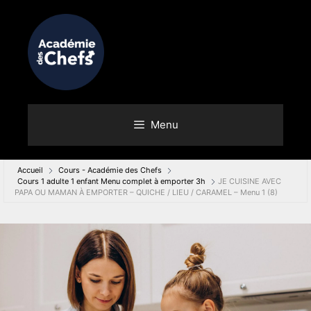
Menu
Accueil
Cours - Académie des Chefs
Cours 1 adulte 1 enfant Menu complet à emporter 3h
JE CUISINE AVEC
PAPA OU MAMAN À EMPORTER – QUICHE / LIEU / CARAMEL – Menu 1 (8)