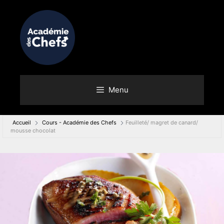
Aller
au
contenu
Menu
Accueil
Cours - Académie des Chefs
Feuilleté/ magret de canard/
mousse chocolat