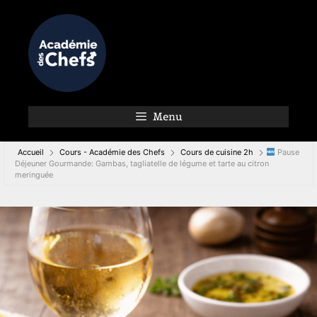
Menu
Accueil
Cours - Académie des Chefs
Cours de cuisine 2h
Pause
Déjeuner Gourmande: Gambas, tagliatelle de légume et tarte au citron
meringuée