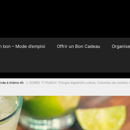
un bon – Mode d’emploi
Offrir un Bon Cadeau
Organis
irée à thème 4h
SOIRÉE TI PUNCH: Trilogie d’apéritifs créole, Colombo de volaille, 