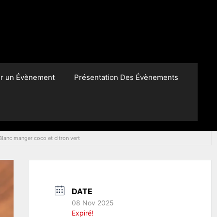
er un Évènement
Présentation Des Évènements
Blanc manger coco et citron vert
DATE
08 Nov 2025
Expiré!