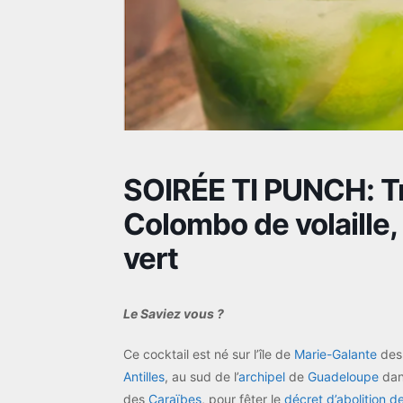
SOIRÉE TI PUNCH: Tril
Colombo de volaille,
vert
Le Saviez vous ?
Ce cocktail est né sur l’île de
Marie-Galante
de
Antilles
, au sud de l’
archipel
de
Guadeloupe
dan
des
Caraïbes
, pour fêter le
décret d’abolition d