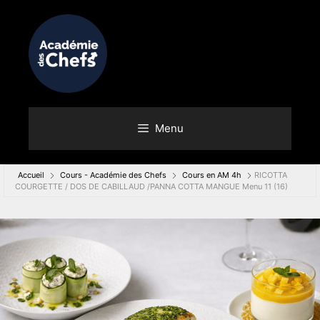
Menu
Accueil
Cours - Académie des Chefs
Cours en AM 4h
RICOTTA
COURGETTE / DOS DE CABILLAUD /PANNA COTTA MANGUE Menu 11 (16)