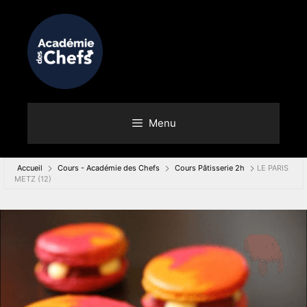
Menu
Accueil
Cours - Académie des Chefs
Cours Pâtisserie 2h
LE PARIS
METZ (12)